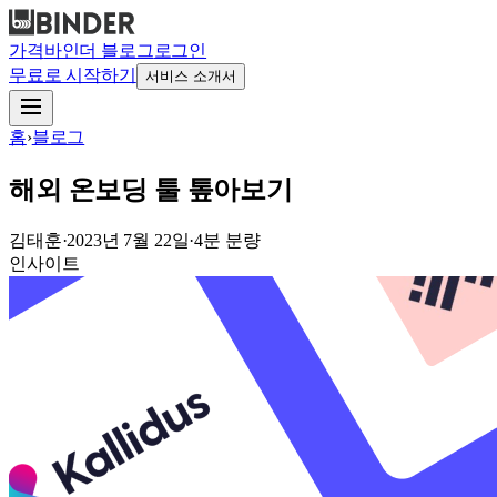
가격
바인더 블로그
로그인
무료로 시작하기
서비스 소개서
홈
›
블로그
해외 온보딩 툴 톺아보기
김태훈
·
2023년 7월 22일
·
4
분 분량
인사이트